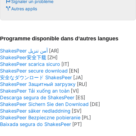
Signaler un problème
Autres applis
Programme disponible dans d’autres langues
ShakesPeer آمن تنزيل
ShakesPeer安全下载
ShakesPeer scarica sicuro
ShakesPeer secure download
安全なダウンロード ShakesPeer
ShakesPeer Защитный загрузку
ShakesPeer Tải xuống an toàn
Descarga segura de ShakesPeer
ShakesPeer Sichern Sie den Download
ShakesPeer säker nedladdning
ShakesPeer Bezpieczne pobieranie
Baixada segura do ShakesPeer